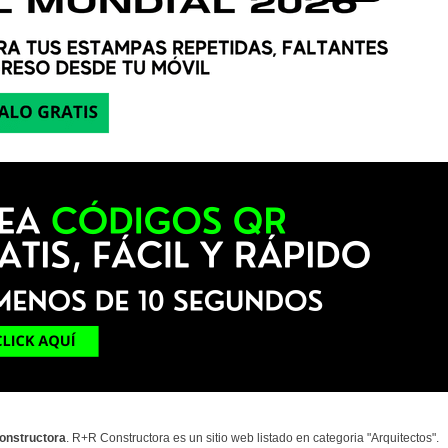
onstructora
. R+R Constructora es un sitio web listado en categoria "Arquitectos".