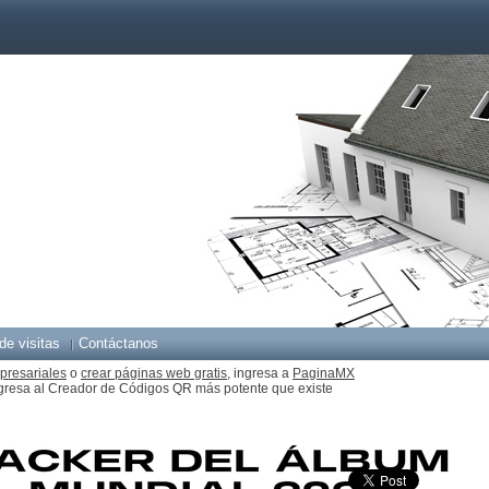
de visitas
Contáctanos
presariales
o
crear páginas web gratis,
ingresa a
PaginaMX
gresa al Creador de Códigos QR más potente que existe