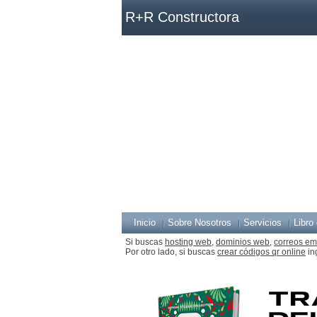
R+R Constructora
Inicio
Sobre Nosotros
Servicios
Libro 
Si buscas
hosting web,
dominios web,
correos em
Por otro lado, si buscas
crear códigos qr online
in